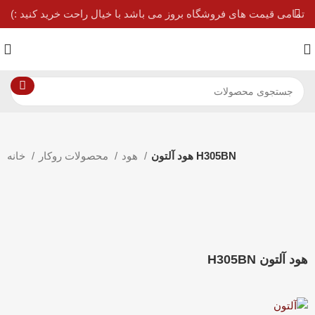
تمامی قیمت های فروشگاه بروز می باشد با خیال راحت خرید کنید :)
هود آلتون H305BN
هود
محصولات روکار
خانه
-25%
بزرگنمایی تصویر
هود آلتون H305BN