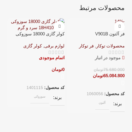
محصولات مرتبط
-14%
فر آلتون V901B
کولر گازی 18000 سوزوکی
سری 18H410 سرد و گرم
محصولات توکار
,
فر توکار
لوازم برقی
,
کولر گازی
موجود در انبار
اتمام موجودی
0
تومان
75.680.000
تومان
65.084.800
تومان
اجاق
کد محصول:
1401115
محص
کد محصول:
1060056
سوزوکی
برند
اتم
آلتون
برند
0
ت