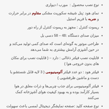
نوع نصب محصول : مورب / دیواری
نمای هود :پنل شیشه سکوریت مشکی
مقاوم
در برابر حرارت
و
ضربه
با فریم استیل
ریموت کنترل : مجهز به ریموت کنترل از راه دور
میزان صدای دستگاه :48 – 58 دسی بل
طراحی موتور به گونه‌ای است که صدای کمی تولید می‌کند و
در حین آشپزی آرامش بیشتری به شما می‌دهد
قابلیت نصب فیلتر ذغالی : دارد – ( قابلیت نصب برای مکان
های بدون خروجی هوا )
فیلتر هود : دو عدد فیلتر
آلومینیومی
( 3 لایه قابل شستشو با
دست و ماشین ظرفشویی )
فیلتر آلومینیومی برای جذب چربی‌ها و ذرات معلق در هوا
بسیار کارآمد بوده و به بهبود کیفیت هوای آشپزخانه کمک
می‌کنند
نوع صفحه کلید :
صفحه نمایشگر دیجیتال لمسی باعث سهولت