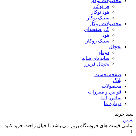
محصولات توکار
فر توکار
هود توکار
سینک توکار
محصولات روکار
گاز صفحه‌ای
هود
سینک روکار
یخچال
دوقلو
ساید بای ساید
یخچال فریزر
صفحه نخست
بلاگ
محصولات
قوانین و مقررات
تماس با ما
درباره ما
سبد خرید
بستن
تمامی قیمت های فروشگاه بروز می باشد با خیال راحت خرید کنید
:)