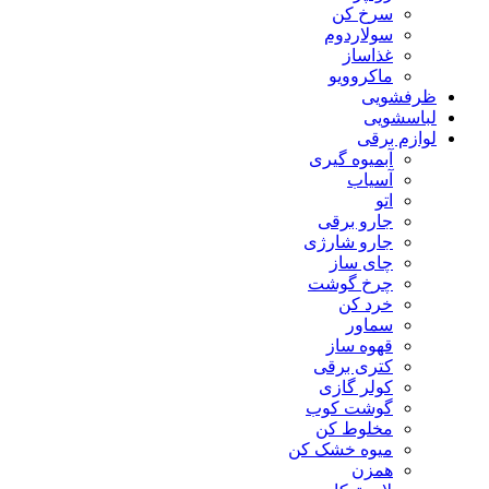
سرخ کن
سولاردوم
غذاساز
ماکروویو
ظرفشویی
لباسشویی
لوازم برقی
آبمیوه گیری
آسیاب
اتو
جارو برقی
جارو شارژی
چای ساز
چرخ گوشت
خرد کن
سماور
قهوه ساز
کتری برقی
کولر گازی
گوشت کوب
مخلوط کن
میوه خشک کن
همزن