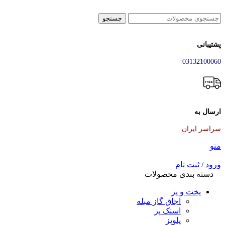
جستجو
پشتیبانی
03132100060
ارسال به
سراسر ایران
منو
ورود / ثبت نام
دسته بندی محصولات
پخت و پز
اجاق گاز مبله
اسنک پز
پلوپز