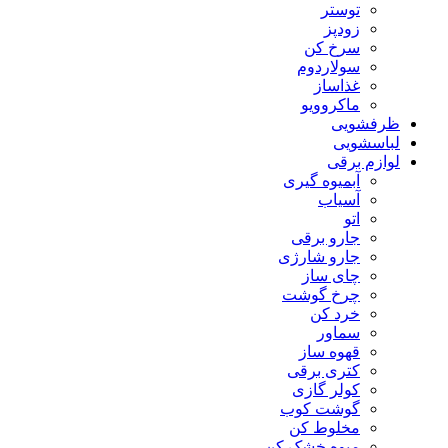
توستر
زودپز
سرخ کن
سولاردوم
غذاساز
ماکروویو
ظرفشویی
لباسشویی
لوازم برقی
آبمیوه گیری
آسیاب
اتو
جارو برقی
جارو شارژی
چای ساز
چرخ گوشت
خرد کن
سماور
قهوه ساز
کتری برقی
کولر گازی
گوشت کوب
مخلوط کن
میوه خشک کن