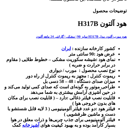
توضیحات محصول
هود آلتون H317B
هود مورب آلتون مدل H317B سایز 90 | مشکی | گارانتی 24 ماهه آلتون
کشور کارخانه سازنده :
ایران
عرض هود :90 سانتی متر
نمای هود :شیشه سکوریت مشکی – خطوط طلایی ( مقاوم
در برابر حرارت و ضربه )
نوع نصب محصول : مورب / دیواری
ریموت کنترل : مجهز به ریموت کنترل از راه دور
میزان صدای دستگاه : 48 – 58 دسی بل
طراحی موتور به گونه‌ای است که صدای کمی تولید می‌کند و
در حین آشپزی آرامش بیشتری به شما می‌دهد
قابلیت نصب فیلتر ذغالی :دارد – ( قابلیت نصب برای مکان
های بدون خروجی هوا )
فیلتر هود :دو عدد فیلتر آلومینیومی ( 3 لایه قابل شستشو با
دست و ماشین ظرفشویی )
فیلتر آلومینیومی برای جذب چربی‌ها و ذرات معلق در هوا
بسیار کارآمد بوده و به بهبود کیفیت هوای
آشپزخانه
کمک