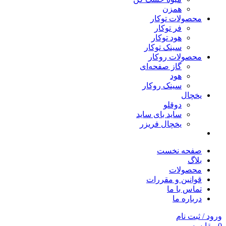
همزن
محصولات توکار
فر توکار
هود توکار
سینک توکار
محصولات روکار
گاز صفحه‌ای
هود
سینک روکار
یخچال
دوقلو
ساید بای ساید
یخچال فریزر
صفحه نخست
بلاگ
محصولات
قوانین و مقررات
تماس با ما
درباره ما
ورود / ثبت نام
0
مقایسه