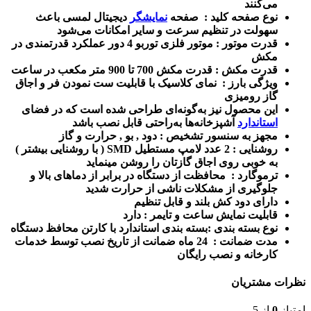
می‌کنند
نوع صفحه کلید :
صفحه
نمایشگر
دیجیتال لمسی باعث
سهولت در تنظیم سرعت و سایر امکانات می‌شود
قدرت موتور : موتور فلزی توربو 4 دور عملکرد قدرتمندی در
مکش
قدرت مکش : قدرت مکش 700 تا 900 متر مکعب در ساعت
ویژگی بارز : نمای کلاسیک با قابلیت ست نمودن فر و اجاق
گاز رومیزی
این محصول نیز به‌گونه‌ای طراحی شده است که در فضای
استاندارد
آشپزخانه‌ها به‌راحتی قابل نصب باشد
مجهز به سنسور تشخیص : دود , بو , حرارت و گاز
روشنایی : 2 عدد لامپ مستطیل SMD ( با روشنایی بیشتر )
به خوبی روی اجاق گازتان را روشن مینماید
ترموگارد : محافظت از دستگاه در برابر از دماهای بالا و
جلوگیری از مشکلات ناشی از حرارت شدید
دارای دود کش بلند و قابل تنظیم
قابلیت نمایش ساعت و تایمر : دارد
نوع بسته بندی :بسته بندی استاندارد با کارتن محافظ دستگاه
مدت
ضمانت
: 24 ماه ضمانت از تاریخ نصب توسط خدمات
کارخانه و نصب رایگان
نظرات مشتریان
امتیاز
0
از 5