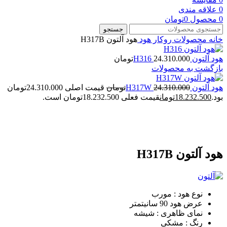
0
علاقه مندی
0
محصول
0
تومان
جستجو
خانه
محصولات روکار
هود
هود آلتون H317B
هود آلتون H316
24.310.000
تومان
بازگشت به محصولات
هود آلتون H317W
24.310.000
تومان
قیمت اصلی 24.310.000تومان
بود.
18.232.500
تومان
قیمت فعلی 18.232.500تومان است.
بزرگنمایی تصویر
هود آلتون H317B
نوع هود : مورب
عرض هود 90 سانیتمتر
نمای ظاهری : شیشه
رنگ : مشکی