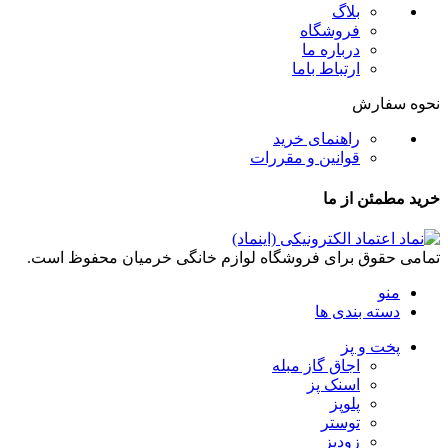
بلاگ
فروشگاه
درباره ما
ارتباط باما
نحوه سفارش
راهنمای خرید
قوانین و مقررات
خرید مطمئن از ما
تمامی حقوق برای فروشگاه لوازم خانگی خرمیان محفوظ است.
منو
دسته بندی ها
پخت و پز
اجاق گاز مبله
اسنک پز
پلوپز
توستر
زودپز