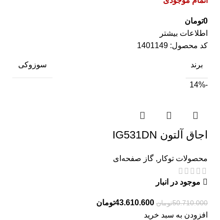
اتمام موجودی
0
تومان
اطلاعات بیشتر
کد محصول:
1401149
برند
سوزوکی
-14%
اجاق آلتون IG531DN
محصولات توکار
,
گاز صفحه‌ای
موجود در انبار
43.610.600
تومان
50.710.000
تومان
افزودن به سبد خرید