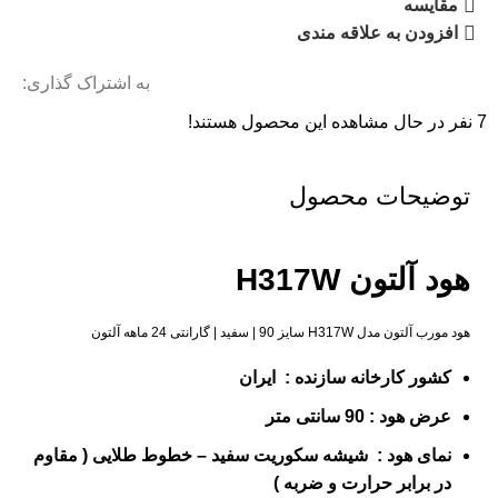
مقایسه
افزودن به علاقه مندی
به اشتراک گذاری:
7
نفر در حال مشاهده این محصول هستند!
توضیحات محصول
هود آلتون H317W
هود مورب آلتون مدل H317W سایز 90 | سفید | گارانتی 24 ماهه آلتون
کشور
کارخانه
سازنده :
ایران
عرض هود :
90 سانتی متر
نمای هود : شیشه سکوریت سفید – خطوط طلایی ( مقاوم
در برابر حرارت و ضربه )