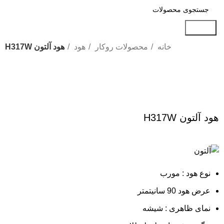
جستجو
خانه
محصولات روکار
هود
هود آلتون H317W
-25%
بزرگنمایی تصویر
هود آلتون H317W
نوع هود : مورب
عرض هود 90 سانیتمتر
نمای ظاهری : شیشه