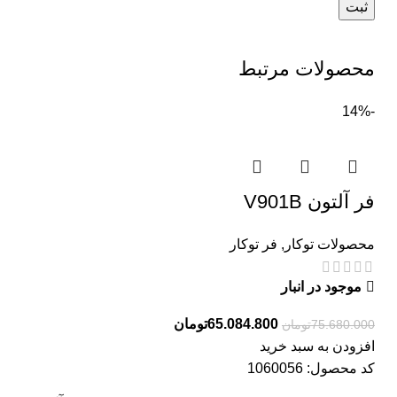
محصولات مرتبط
-14%
فر آلتون V901B
محصولات توکار
,
فر توکار
موجود در انبار
65.084.800
تومان
75.680.000
تومان
افزودن به سبد خرید
کد محصول:
1060056