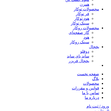
همزن
محصولات توکار
فر توکار
هود توکار
سینک توکار
محصولات روکار
گاز صفحه‌ای
هود
سینک روکار
یخچال
دوقلو
ساید بای ساید
یخچال فریزر
صفحه نخست
بلاگ
محصولات
قوانین و مقررات
تماس با ما
درباره ما
ورود / ثبت نام
0
مقایسه