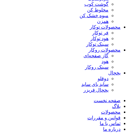
گوشت کوب
مخلوط کن
میوه خشک کن
همزن
محصولات توکار
فر توکار
هود توکار
سینک توکار
محصولات روکار
گاز صفحه‌ای
هود
سینک روکار
یخچال
دوقلو
ساید بای ساید
یخچال فریزر
صفحه نخست
بلاگ
محصولات
قوانین و مقررات
تماس با ما
درباره ما