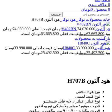
0
علاقه مندی
0
محصول
0
تومان
جستجو
خانه
محصولات توکار
هود توکار
هود آلتون H707B
فر آلتون V402BN
74.030.000
تومان
قیمت اصلی 74.030.000تومان
بود.
63.665.800
تومان
قیمت فعلی 63.665.800تومان است.
بازگشت به محصولات
هود آلتون H840C
33.990.000
تومان
قیمت اصلی 33.990.000تومان
بود.
25.492.500
تومان
قیمت فعلی 25.492.500تومان است.
بزرگنمایی تصویر
هود آلتون H707B
نوع هود: مخفی
نوع کلید: لمسی
نوع فیلتر: فیلتر 3 لایه قابل شستشو
قدرت موتور: موتور پلاستیکی توربو 4 دور
قدرت مکش: ۷۰۰-۹۰۰ متر مکعب بر ساعت