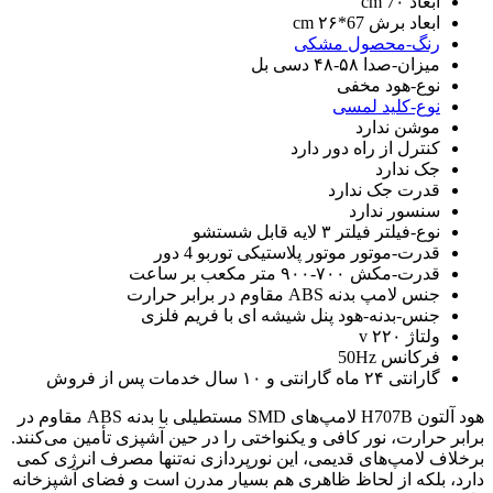
ابعاد 7۰ cm
ابعاد برش 67*۲۶ cm
رنگ-محصول مشکی
میزان-صدا ۵۸-۴۸ دسی بل
نوع-هود مخفی
نوع-کلید لمسی
موشن ندارد
کنترل از راه دور دارد
جک ندارد
قدرت جک ندارد
سنسور ندارد
نوع-فیلتر فیلتر ۳ لایه قابل شستشو
قدرت-موتور موتور پلاستیکی توربو 4 دور
قدرت-مکش ۷۰۰-۹۰۰ متر مکعب بر ساعت
جنس لامپ بدنه ABS مقاوم در برابر حرارت
جنس-بدنه-هود پنل شیشه ای با فریم فلزی
ولتاژ ۲۲۰ v
فرکانس 50Hz
گارانتی ۲۴ ماه گارانتی و ۱۰ سال خدمات پس از فروش
هود آلتون H707B لامپ‌های SMD مستطیلی با بدنه ABS مقاوم در
برابر حرارت، نور کافی و یکنواختی را در حین آشپزی تأمین می‌کنند.
برخلاف لامپ‌های قدیمی، این نورپردازی نه‌تنها مصرف انرژی کمی
دارد، بلکه از لحاظ ظاهری هم بسیار مدرن است و فضای آشپزخانه