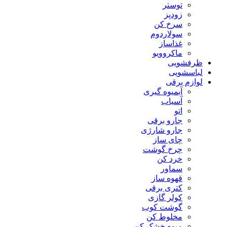
توستر
زودپز
سرخ کن
سولاردوم
غذاساز
ماکروویو
ظرفشویی
لباسشویی
لوازم برقی
آبمیوه گیری
آسیاب
اتو
جارو برقی
جارو شارژی
چای ساز
چرخ گوشت
خرد کن
سماور
قهوه ساز
کتری برقی
کولر گازی
گوشت کوب
مخلوط کن
میوه خشک کن