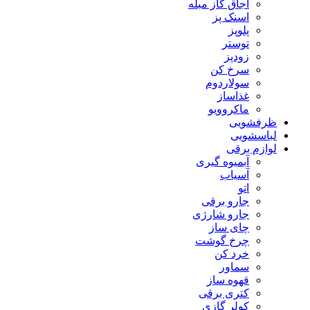
اجاق گاز مبله
اسنک پز
پلوپز
توستر
زودپز
سرخ کن
سولاردوم
غذاساز
ماکروویو
ظرفشویی
لباسشویی
لوازم برقی
آبمیوه گیری
آسیاب
اتو
جارو برقی
جارو شارژی
چای ساز
چرخ گوشت
خرد کن
سماور
قهوه ساز
کتری برقی
کولر گازی