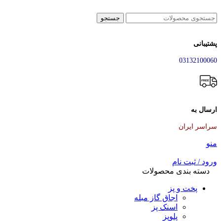
جستجو
پشتیبانی
03132100060
ارسال به
سراسر ایران
منو
ورود / ثبت نام
دسته بندی محصولات
پخت و پز
اجاق گاز مبله
اسنک پز
پلوپز