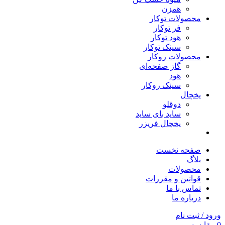
همزن
محصولات توکار
فر توکار
هود توکار
سینک توکار
محصولات روکار
گاز صفحه‌ای
هود
سینک روکار
یخچال
دوقلو
ساید بای ساید
یخچال فریزر
صفحه نخست
بلاگ
محصولات
قوانین و مقررات
تماس با ما
درباره ما
ورود / ثبت نام
0
مقایسه