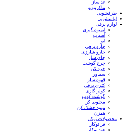
غذاساز
ماکروویو
ظرفشویی
لباسشویی
لوازم برقی
آبمیوه گیری
آسیاب
اتو
جارو برقی
جارو شارژی
چای ساز
چرخ گوشت
خرد کن
سماور
قهوه ساز
کتری برقی
کولر گازی
گوشت کوب
مخلوط کن
میوه خشک کن
همزن
محصولات توکار
فر توکار
هود توکار