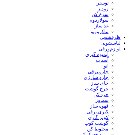
توستر
زودپز
سرخ کن
سولاردوم
غذاساز
ماکروویو
ظرفشویی
لباسشویی
لوازم برقی
آبمیوه گیری
آسیاب
اتو
جارو برقی
جارو شارژی
چای ساز
چرخ گوشت
خرد کن
سماور
قهوه ساز
کتری برقی
کولر گازی
گوشت کوب
مخلوط کن
میوه خشک کن