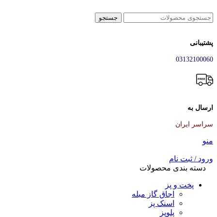
جستجو
پشتیبانی
03132100060
ارسال به
سراسر ایران
منو
ورود / ثبت نام
دسته بندی محصولات
پخت و پز
اجاق گاز مبله
اسنک پز
پلوپز