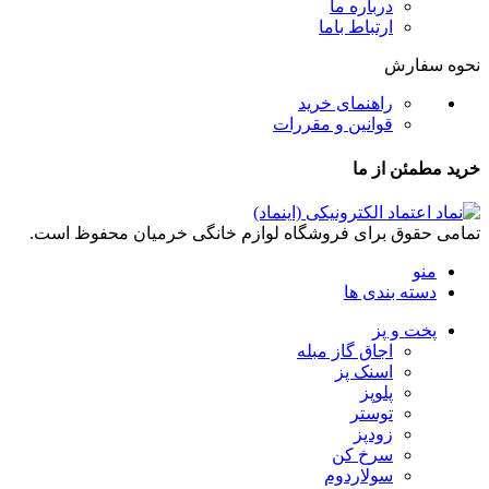
درباره ما
ارتباط باما
نحوه سفارش
راهنمای خرید
قوانین و مقررات
خرید مطمئن از ما
تمامی حقوق برای فروشگاه لوازم خانگی خرمیان محفوظ است.
منو
دسته بندی ها
پخت و پز
اجاق گاز مبله
اسنک پز
پلوپز
توستر
زودپز
سرخ کن
سولاردوم