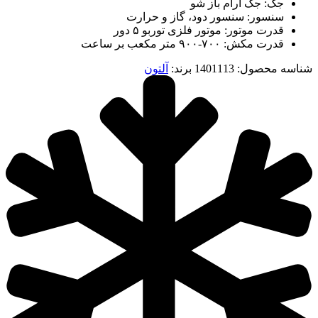
جک: جک آرام باز شو
سنسور: سنسور دود، گاز و حرارت
قدرت موتور: موتور فلزی توربو ۵ دور
قدرت مکش: ۷۰۰-۹۰۰ متر مکعب بر ساعت
شناسه محصول:
1401113
برند:
آلتون