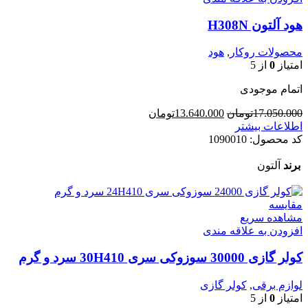
هود آلتون H308N
محصولات روکار
,
هود
امتیاز
0
از 5
اتمام موجودی
قیمت
قیمت
17.050.000
تومان
13.640.000
تومان
اصلی
فعلی
اطلاعات بیشتر
17.050.000تومان
13.640.000تومان
کد محصول:
1090010
بود.
است.
برند
آلتون
مقایسه
مشاهده سریع
افزودن به علاقه مندی
کولر گازی 30000 سوزوکی سری 30H410 سرد و گرم
لوازم برقی
,
کولر گازی
امتیاز
0
از 5