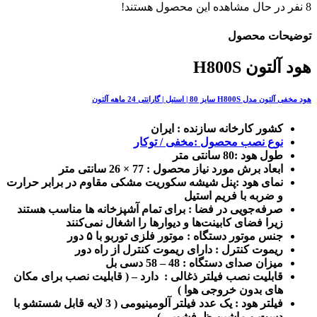
8
نفر در حال مشاهده این محصول هستند!
توضیحات محصول
هود آلتون H800S
هود مخفی آلتون مدل H800S سایز 80 | استیل | گارانتی 24 ماهه آلتون
کشور کارخانه سازنده : ایران
نوع نصب محصول :مخفی / توکار
طول هود :80 سانتی متر
ابعاد برش مورد نیاز محصول : 77 × 26 سانتی متر
نمای هود :پنل شیشه سکوریت مشکی مقاوم در برابر حرارت
و ضربه با فریم استیل
صرفه‌جویی در فضا : برای تمام آشپزخانه ها مناسب هستند
زیرا فضای کابینت‌ها و دیوارها را اشغال نمی‌کنند
جنس موتور دستگاه : موتور فلزی توربو با ۵ دور
ریموت کنترل : دارای ریموت کنترل از راه دور
میزان صدای دستگاه : 48 – 58 دسی بل
قابلیت نصب فیلتر ذغالی : دارد – ( قابلیت نصب برای مکان
های بدون خروجی هوا )
فیلتر هود : یک عدد فیلتر آلومینیومی ( 3 لایه قابل شستشو با
دست و ماشین ظرفشویی )