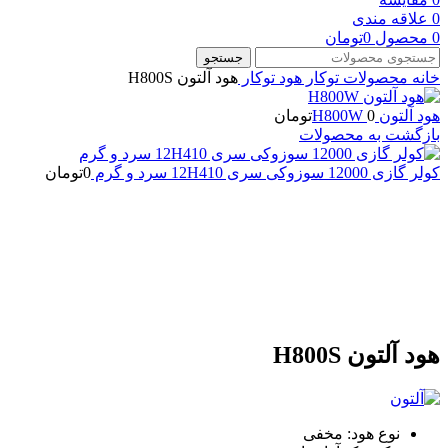
0
علاقه مندی
0
محصول
0
تومان
جستجو
خانه
محصولات توکار
هود توکار
هود آلتون H800S
هود آلتون H800W
0
تومان
بازگشت به محصولات
کولر گازی 12000 سوزوکی سری 12H410 سرد و گرم
0
تومان
بزرگنمایی تصویر
هود آلتون H800S
نوع هود: مخفی