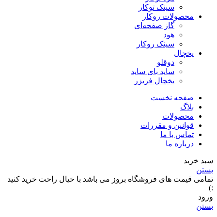
سینک توکار
محصولات روکار
گاز صفحه‌ای
هود
سینک روکار
یخچال
دوقلو
ساید بای ساید
یخچال فریزر
صفحه نخست
بلاگ
محصولات
قوانین و مقررات
تماس با ما
درباره ما
سبد خرید
بستن
تمامی قیمت های فروشگاه بروز می باشد با خیال راحت خرید کنید
:)
ورود
بستن