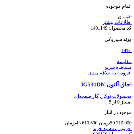
اتمام موجودی
0
تومان
اطلاعات بیشتر
کد محصول:
1401149
برند
سوزوکی
-14%
مقایسه
مشاهده سریع
افزودن به علاقه مندی
اجاق آلتون IG531DN
محصولات توکار
,
گاز صفحه‌ای
امتیاز
0
از 5
موجود در انبار
قیمت
قیمت
50.710.000
تومان
43.610.600
تومان
اصلی
فعلی
افزودن به سبد خرید
50.710.000تومان
43.610.600تومان