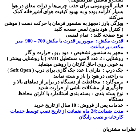
فیلتر آلومینیومی برای جذب چربی‌ها و ذرات معلق در هوا
بسیار کارآمد بوده و به بهبود کیفیت هوای آشپزخانه کمک
می‌کنند
ویژگی بارز :مجهز به سنسور فرمان با حرکت دست ( موشن
) کنترل هود بدون لمس صفحه کلید
نوع صفحه کلید : تمام لمسی
قدرت مکش : موتور پر قدرت با مکش 700 – 900 متر
مکعب بر ساعت
مجهز به سنسور تشخیص : دود , بو , حرارت و گاز
روشنایی : 2 عدد لامپ مستطیل SMD ( با روشنایی بیشتر )
به خوبی روی اجاق گازتان را روشن مینماید
جک درب : دارای 1 عدد جک گازی برای درب ( Soft Open )
به راحتی در هود را باز و بسته نمایید
ترموگارد : محافظت از دستگاه در برابر از دماهای بالا و
جلوگیری از مشکلات ناشی از حرارت شدید
نوع بسته بندی : بسته بندی استاندارد با کارتن محافظ
دستگاه
خدمات پس از فروش : 10 سال از تاریخ خرید
مدت
ضمانت
:24 ماه ضمانت از تاریخ نصب توسط خدمات
کارخانه و نصب رایگان
نظرات مشتریان