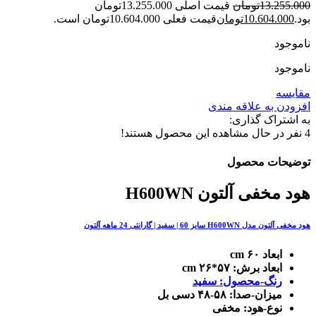
13.255.000
تومان
قیمت اصلی 13.255.000تومان
بود.
10.604.000
تومان
قیمت فعلی 10.604.000تومان است.
ناموجود
ناموجود
مقایسه
افزودن به علاقه مندی
به اشتراک گذاری:
4
نفر در حال مشاهده این محصول هستند!
توضیحات محصول
هود مخفی آلتون H600WN
هود مخفی آلتون مدل H600WN سایز 60 | سفید | گارانتی 24 ماهه آلتون
ابعاد ۶۰ cm
ابعاد برش: ۵۷*۲۶ cm
رنگ-محصول: سفید
میزان-صدا: ۵۸-۴۸ دسی بل
نوع-هود: مخفی