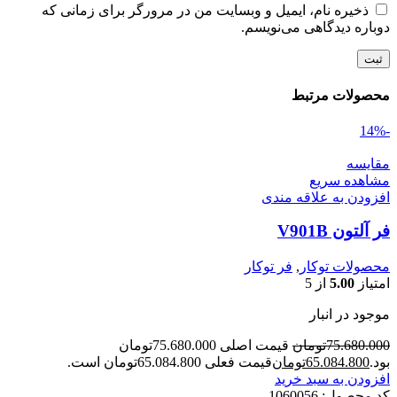
ذخیره نام، ایمیل و وبسایت من در مرورگر برای زمانی که
دوباره دیدگاهی می‌نویسم.
محصولات مرتبط
-14%
مقایسه
مشاهده سریع
افزودن به علاقه مندی
فر آلتون V901B
محصولات توکار
,
فر توکار
امتیاز
5.00
از 5
موجود در انبار
75.680.000
تومان
قیمت اصلی 75.680.000تومان
بود.
65.084.800
تومان
قیمت فعلی 65.084.800تومان است.
افزودن به سبد خرید
کد محصول:
1060056