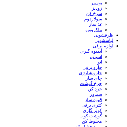
توستر
زودپز
سرخ کن
سولاردوم
غذاساز
ماکروویو
ظرفشویی
لباسشویی
لوازم برقی
آبمیوه گیری
آسیاب
اتو
جارو برقی
جارو شارژی
چای ساز
چرخ گوشت
خرد کن
سماور
قهوه ساز
کتری برقی
کولر گازی
گوشت کوب
مخلوط کن
میوه خشک کن