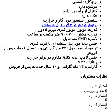
نوع-کلید: لمسی
موشن: دارد
کنترل از راه دور: دارد
جک: ندارد
سنسور: سنسور دود، گاز و حرارت
نوع-فیلتر: فیلتر ۳ لایه قابل شستشو
قدرت-موتور: موتور فلزی توربو ۵ دور
قدرت-مکش: ۷۰۰-۹۰۰ متر مکعب بر ساعت
لامپ: SMD مستطیل
جنس-بدنه-هود: پنل شیشه ای با فریم فلزی
توضیحات-محصول: ۲۴ ماه گارانتی و ۱۰ سال خدمات پس از
فروش
جنس لامپ: بدنه ABS مقاوم در برابر حرارت
ولتاژ: ۲۲۰ v
گارانتی: ۲۴ ماه گارانتی و ۱۰ سال خدمات پس از فروش
نظرات مشتریان
امتیاز
0
از 5
0 نقد و بررسی
امتیاز
5
از 5
0
امتیاز
4
از 5
0