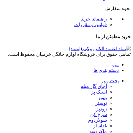
نحوه سفارش
راهنمای خرید
قوانین و مقررات
خرید مطمئن از ما
تمامی حقوق برای فروشگاه لوازم خانگی خرمیان محفوظ است.
منو
دسته بندی ها
پخت و پز
اجاق گاز مبله
اسنک پز
پلوپز
توستر
زودپز
سرخ کن
سولاردوم
غذاساز
ماکروویو