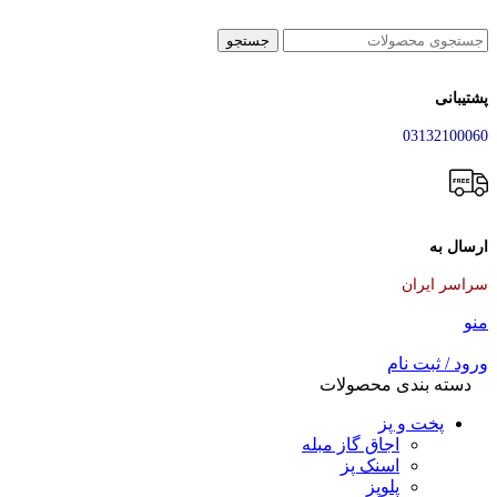
جستجو
پشتیبانی
03132100060
ارسال به
سراسر ایران
منو
ورود / ثبت نام
دسته بندی محصولات
پخت و پز
اجاق گاز مبله
اسنک پز
پلوپز