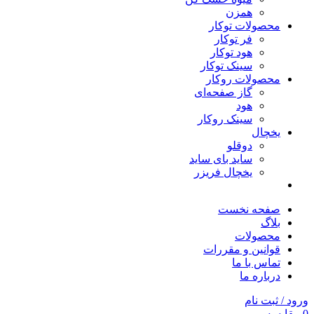
همزن
محصولات توکار
فر توکار
هود توکار
سینک توکار
محصولات روکار
گاز صفحه‌ای
هود
سینک روکار
یخچال
دوقلو
ساید بای ساید
یخچال فریزر
صفحه نخست
بلاگ
محصولات
قوانین و مقررات
تماس با ما
درباره ما
ورود / ثبت نام
0
مقایسه