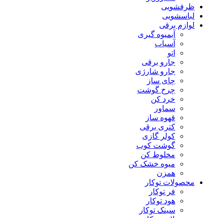
ظرفشویی
لباسشویی
لوازم برقی
آبمیوه گیری
آسیاب
اتو
جارو برقی
جارو شارژی
چای ساز
چرخ گوشت
خرد کن
سماور
قهوه ساز
کتری برقی
کولر گازی
گوشت کوب
مخلوط کن
میوه خشک کن
همزن
محصولات توکار
فر توکار
هود توکار
سینک توکار