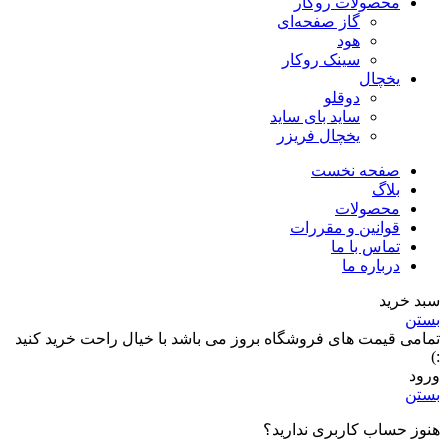
محصولات روکار
گاز صفحه‌ای
هود
سینک روکار
یخچال
دوقلو
ساید بای ساید
یخچال فریزر
صفحه نخست
بلاگ
محصولات
قوانین و مقررات
تماس با ما
درباره ما
سبد خرید
بستن
تمامی قیمت های فروشگاه بروز می باشد با خیال راحت خرید کنید
:)
ورود
بستن
هنوز حساب کاربری ندارید؟