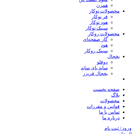
همزن
محصولات توکار
فر توکار
هود توکار
سینک توکار
محصولات روکار
گاز صفحه‌ای
هود
سینک روکار
یخچال
دوقلو
ساید بای ساید
یخچال فریزر
صفحه نخست
بلاگ
محصولات
قوانین و مقررات
تماس با ما
درباره ما
ورود / ثبت نام
0
مقایسه