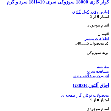
کولر گازی 18000 سوزوکی سری 18H410 سرد و گرم
لوازم برقی
,
کولر گازی
امتیاز
0
از 5
اتمام موجودی
0
تومان
اطلاعات بیشتر
کد محصول:
1401115
برند
سوزوکی
مقایسه
مشاهده سریع
افزودن به علاقه مندی
اجاق آلتون G303B
محصولات توکار
,
گاز صفحه‌ای
امتیاز
0
از 5
اتمام موجودی