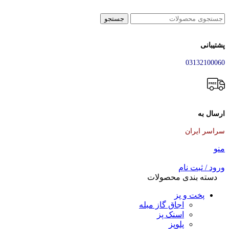
جستجو
پشتیبانی
03132100060
ارسال به
سراسر ایران
منو
ورود / ثبت نام
دسته بندی محصولات
پخت و پز
اجاق گاز مبله
اسنک پز
پلوپز