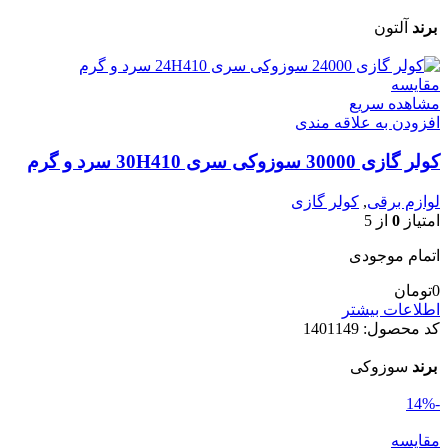
برند
آلتون
مقایسه
مشاهده سریع
افزودن به علاقه مندی
کولر گازی 30000 سوزوکی سری 30H410 سرد و گرم
لوازم برقی
,
کولر گازی
امتیاز
0
از 5
اتمام موجودی
0
تومان
اطلاعات بیشتر
کد محصول:
1401149
برند
سوزوکی
-14%
مقایسه