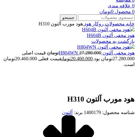
0
علاقه مندی
0
محصول
0
تومان
جستجو
خانه
محصولات روکار
هود
هود مورب آلتون H310
هود مخفی آلتون H604B
بازگشت به محصولات
هود مخفی آلتون H804WN
27.280.000
تومان
قیمت اصلی
27.280.000تومان بود.
20.460.000
تومان
قیمت فعلی 20.460.000تومان
است.
بزرگنمایی تصویر
هود مورب آلتون H310
شناسه محصول:
1400179
برند:
آلتون