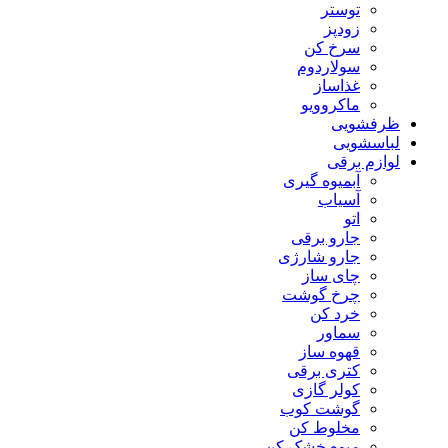
توستر
زودپز
سرخ کن
سولاردوم
غذاساز
ماکروویو
ظرفشویی
لباسشویی
لوازم برقی
آبمیوه گیری
آسیاب
اتو
جارو برقی
جارو شارژی
چای ساز
چرخ گوشت
خرد کن
سماور
قهوه ساز
کتری برقی
کولر گازی
گوشت کوب
مخلوط کن
میوه خشک کن