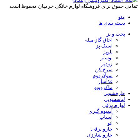
تمامی حقوق برای فروشگاه لوازم خانگی خرمیان محفوظ است.
منو
دسته بندی ها
پخت و پز
اجاق گاز مبله
اسنک پز
پلوپز
توستر
زودپز
سرخ کن
سولاردوم
غذاساز
ماکروویو
ظرفشویی
لباسشویی
لوازم برقی
آبمیوه گیری
آسیاب
اتو
جارو برقی
جارو شارژی