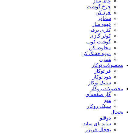
چای ساز
چرخ گوشت
خرد کن
سماور
قهوه ساز
کتری برقی
کولر گازی
گوشت کوب
مخلوط کن
میوه خشک کن
همزن
محصولات توکار
فر توکار
هود توکار
سینک توکار
محصولات روکار
گاز صفحه‌ای
هود
سینک روکار
یخچال
دوقلو
ساید بای ساید
یخچال فریزر