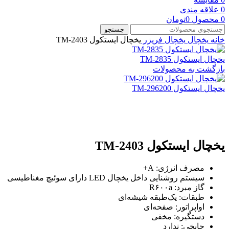
0
علاقه مندی
0
محصول
0
تومان
جستجو
خانه
یخچال
یخچال فریزر
یخچال ایستکول TM-2403
یخچال ایستکول TM-2835
بازگشت به محصولات
یخچال ایستکول TM-296200
بزرگنمایی تصویر
یخچال ایستکول TM-2403
مصرف انرژی:
A+
سیستم روشنایی داخل یخچال
LED
دارای سوئیچ مغناطیسی
گاز مبرد:
R۶۰۰a
طبقات: یک‌طبقه شیشه‌ای
اواپراتور: صفحه‌ای
دستگیره: مخفی
جایخی: ندارد