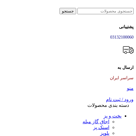
جستجو
پشتیبانی
03132100060
ارسال به
سراسر ایران
منو
ورود / ثبت نام
دسته بندی محصولات
پخت و پز
اجاق گاز مبله
اسنک پز
پلوپز