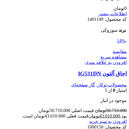
0
تومان
اطلاعات بیشتر
کد محصول:
1401149
برند
سوزوکی
-14%
مقایسه
مشاهده سریع
افزودن به علاقه مندی
اجاق آلتون IG531DN
محصولات توکار
,
گاز صفحه‌ای
امتیاز
0
از 5
موجود در انبار
50.710.000
تومان
قیمت اصلی 50.710.000تومان
بود.
43.610.600
تومان
قیمت فعلی 43.610.600تومان است.
افزودن به سبد خرید
کد محصول:
1000150