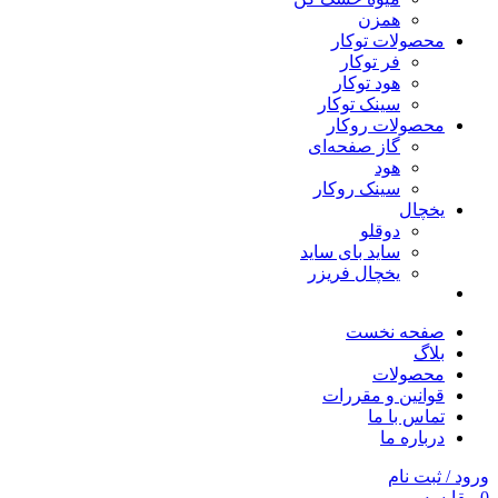
همزن
محصولات توکار
فر توکار
هود توکار
سینک توکار
محصولات روکار
گاز صفحه‌ای
هود
سینک روکار
یخچال
دوقلو
ساید بای ساید
یخچال فریزر
صفحه نخست
بلاگ
محصولات
قوانین و مقررات
تماس با ما
درباره ما
ورود / ثبت نام
0
مقایسه