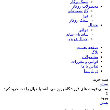
سینک توکار
محصولات روکار
گاز صفحه‌ای
هود
سینک روکار
یخچال
دوقلو
ساید بای ساید
یخچال فریزر
صفحه نخست
بلاگ
محصولات
قوانین و مقررات
تماس با ما
درباره ما
سبد خرید
بستن
تمامی قیمت های فروشگاه بروز می باشد با خیال راحت خرید کنید
:)
ورود
بستن