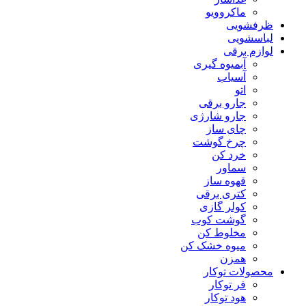
ماکروویو
ظرفشویی
لباسشویی
لوازم برقی
آبمیوه گیری
آسیاب
اتو
جارو برقی
جارو شارژی
چای ساز
چرخ گوشت
خرد کن
سماور
قهوه ساز
کتری برقی
کولر گازی
گوشت کوب
مخلوط کن
میوه خشک کن
همزن
محصولات توکار
فر توکار
هود توکار