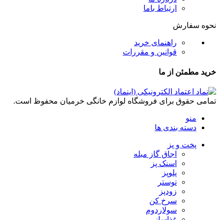
ارتباط باما
نحوه سفارش
راهنمای خرید
قوانین و مقررات
خرید مطمئن از ما
تمامی حقوق برای فروشگاه لوازم خانگی خرمیان محفوظ است.
منو
دسته بندی ها
پخت و پز
اجاق گاز مبله
اسنک پز
پلوپز
توستر
زودپز
سرخ کن
سولاردوم
غذاساز