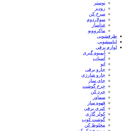
توستر
زودپز
سرخ کن
سولاردوم
غذاساز
ماکروویو
ظرفشویی
لباسشویی
لوازم برقی
آبمیوه گیری
آسیاب
اتو
جارو برقی
جارو شارژی
چای ساز
چرخ گوشت
خرد کن
سماور
قهوه ساز
کتری برقی
کولر گازی
گوشت کوب
مخلوط کن
میوه خشک کن