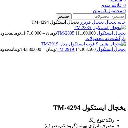
0
علاقه مندی
0
محصول
0
تومان
جستجو
خانه
یخچال
یخچال فریزر
یخچال ایستکول TM-4294
یخچال ایستکول TM-2835
11.160.000
تومان
–
11.718.000
تومان
محدوده قیمت: .160.000
بازگشت به محصولات
یخچال ایستکول TM-2919
14.368.500
تومان
–
14.880.000
تومان
محدوده قیمت: 368.500
-7%
بزرگنمایی تصویر
یخچال ایستکول TM-4294
رنگ: تنوع رنگ
مصرف انرژی بهینه (گروه کم‌مصرف)