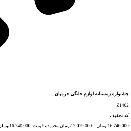
جشنواره زمستانه لوازم خانگی خرمیان
Z1402
کد تخفیف
16.740.000
تومان
–
17.019.000
تومان
محدوده قیمت: 16.740.000تومان تا 17.019.000تومان