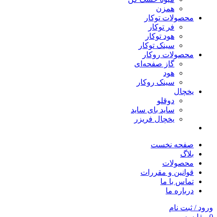
همزن
محصولات توکار
فر توکار
هود توکار
سینک توکار
محصولات روکار
گاز صفحه‌ای
هود
سینک روکار
یخچال
دوقلو
ساید بای ساید
یخچال فریزر
صفحه نخست
بلاگ
محصولات
قوانین و مقررات
تماس با ما
درباره ما
ورود / ثبت نام
0
مقایسه