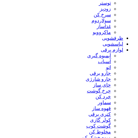
توستر
زودپز
سرخ کن
سولاردوم
غذاساز
ماکروویو
ظرفشویی
لباسشویی
لوازم برقی
آبمیوه گیری
آسیاب
اتو
جارو برقی
جارو شارژی
چای ساز
چرخ گوشت
خرد کن
سماور
قهوه ساز
کتری برقی
کولر گازی
گوشت کوب
مخلوط کن
میوه خشک کن