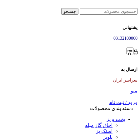
جستجو
پشتیبانی
03132100060
ارسال به
سراسر ایران
منو
ورود / ثبت نام
دسته بندی محصولات
پخت و پز
اجاق گاز مبله
اسنک پز
پلوپز