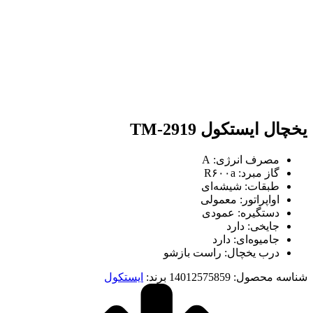
بزرگنمایی تصویر
یخچال ایستکول TM-2919
مصرف انرژی: A
گاز مبرد: R۶۰۰a
طبقات: شیشه‌ای
اواپراتور: معمولی
دستگیره: عمودی
جایخی: دارد
جامیوه‌ای: دارد
درب یخچال: راست بازشو
شناسه محصول:
14012575859
برند:
ایستکول