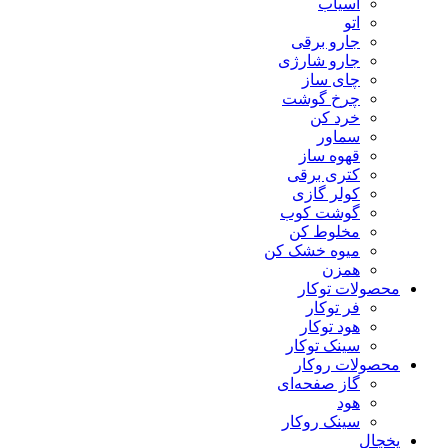
آسیاب
اتو
جارو برقی
جارو شارژی
چای ساز
چرخ گوشت
خرد کن
سماور
قهوه ساز
کتری برقی
کولر گازی
گوشت کوب
مخلوط کن
میوه خشک کن
همزن
محصولات توکار
فر توکار
هود توکار
سینک توکار
محصولات روکار
گاز صفحه‌ای
هود
سینک روکار
یخچال