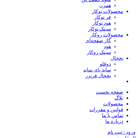
همزن
محصولات توکار
فر توکار
هود توکار
سینک توکار
محصولات روکار
گاز صفحه‌ای
هود
سینک روکار
یخچال
دوقلو
ساید بای ساید
یخچال فریزر
صفحه نخست
بلاگ
محصولات
قوانین و مقررات
تماس با ما
درباره ما
ورود / ثبت نام
0
مقایسه