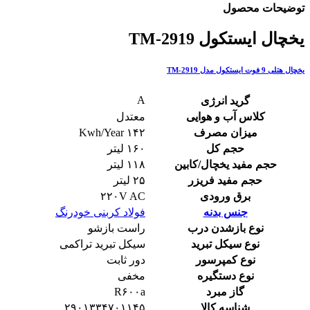
توضیحات محصول
یخچال ایستکول TM-2919
یخچال هتلی 9 فوت ایستکول مدل TM-2919
A
گرید انرژی
کلاس آب و هوایی
معتدل
میزان مصرف
۱۴۲ Kwh/Year
حجم کل
۱۶۰ لیتر
حجم مفید یخچال/کابین
۱۱۸ لیتر
حجم مفید فریزر
۲۵ لیتر
برق ورودی
۲۲۰V AC
جنس بدنه
فولاد کربنی خودرنگ
نوع بازشدن درب
راست بازشو
نوع سیکل تبرید
سیکل تبرید تراکمی
نوع کمپرسور
دور ثابت
نوع دستگیره
مخفی
گاز مبرد
R۶۰۰a
شناسه کالا
۲۹۰۱۳۳۴۷۰۱۱۴۵