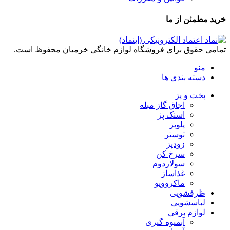
خرید مطمئن از ما
تمامی حقوق برای فروشگاه لوازم خانگی خرمیان محفوظ است.
منو
دسته بندی ها
پخت و پز
اجاق گاز مبله
اسنک پز
پلوپز
توستر
زودپز
سرخ کن
سولاردوم
غذاساز
ماکروویو
ظرفشویی
لباسشویی
لوازم برقی
آبمیوه گیری