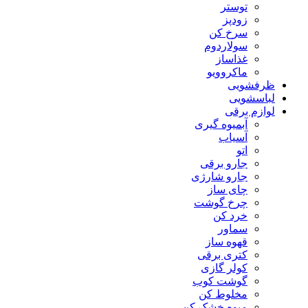
توستر
زودپز
سرخ کن
سولاردوم
غذاساز
ماکروویو
ظرفشویی
لباسشویی
لوازم برقی
آبمیوه گیری
آسیاب
اتو
جارو برقی
جارو شارژی
چای ساز
چرخ گوشت
خرد کن
سماور
قهوه ساز
کتری برقی
کولر گازی
گوشت کوب
مخلوط کن
میوه خشک کن