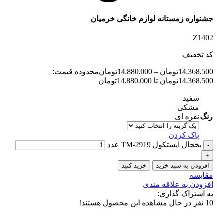
جشنواره زمستانه لوازم خانگی خرمیان
Z1402
کد تخفیف
14.368.500
تومان
–
14.880.000
تومان
محدوده قیمت:
14.368.500تومان تا 14.880.000تومان
سفید
مشکی
رنگ
نقره ای
پاک کردن
یخچال ایستکول TM-2919 عدد
افزودن به سبد خرید
خرید کنید
مقایسه
افزودن به علاقه مندی
به اشتراک گذاری:
10
نفر در حال مشاهده این محصول هستند!