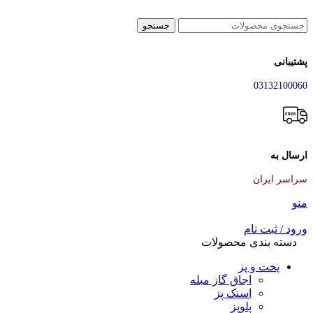
جستجو
پشتیبانی
03132100060
ارسال به
سراسر ایران
منو
ورود / ثبت نام
دسته بندی محصولات
پخت و پز
اجاق گاز مبله
اسنک پز
پلوپز