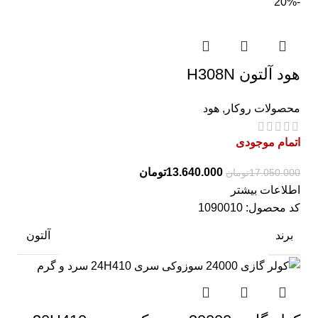
-20%
هود آلتون H308N
محصولات روکار
,
هود
اتمام موجودی
13.640.000
تومان
17.050.000
تومان
اطلاعات بیشتر
کد محصول:
1090010
برند
آلتون